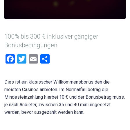
100% bis 300 € inklusiver gängiger
Bonusbedingungen
Facebook
Twitter
Email
Share
Dies ist ein klasisscher Willkommensbonus den die
meisten Casinos anbieten. Im Normalfall beträg die
Mindesteinzahlung hierbei 10 € und der Bonusbetrag muss,
je nach Anbieter, zwischen 35 und 40 mal umgesetzt
werden, bevor ausgezahlt werden kann.