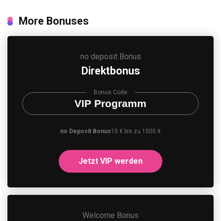
More Bonuses
no deposit Bonus
Direktbonus
Bonus Code
VIP Programm
no Deposit Bonus
10 € bis zu 1000 €
Jetzt VIP werden
Welcome Bonus