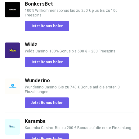
BonkersBet
100% Willkommensbonus bis zu 250 € plus bis zu 100
Freespins
Jetzt Bonus holen
Wildz
Wildz Casino: 100% Bonus bis 500 € + 200 Freespins
Jetzt Bonus holen
Wunderino
Wunderino Casino: Bis zu 740 € Bonus auf die ersten 3
Einzahlungen
Jetzt Bonus holen
Karamba
Karamba Casino: Bis zu 200 € Bonus auf die erste Einzahlung
Jetzt Bonus holen