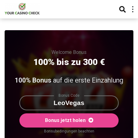
Welcome Bonus
100% bis zu 300 €
100% Bonus
auf die erste Einzahlung
Bonus Code
LeoVegas
Bonus jetzt holen
Bonsubedingungen beachten