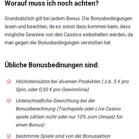
Worauf muss ich noch achten?
Grundsätzlich gilt bei jedem Bonus: Die Bonusbedingungen
lesen und beachten, da es sonst dazu kommen kann, dass
mögliche Gewinne von den Casinos einbehalten werden, da
man gegen die Bonusbedingungen verstoßen hat.
Übliche Bonusbedinungen sind:
Höchsteinsätze bei diversen Produkten ( z.b. 5 € pro
Spin, oder 0,50 € pro Gewinnlinie)
Unterschiedliche Gewichtung bei der
Bonusberechnung (Tischspiele oder Live Casino
spiele zählen nicht oder nur 10% zum Umsatz für
einen Bonus)
bestimmte Spiele sind von der Bonusaktion