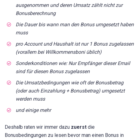
ausgenommen und deren Umsatz zählt nicht zur
Bonusberechnung
Die Dauer bis wann man den Bonus umgesetzt haben
muss
pro Account und Haushalt ist nur 1 Bonus zugelassen
(vorallem bei Willkommensboni üblich)
Sonderkonditionen wie: Nur Empfänger dieser Email
sind für diesen Bonus zugelassen
Die Umsatzbedingungen wie oft der Bonusbetrag
(oder auch Einzahlung + Bonusbetrag) umgesetzt
werden muss
und einige mehr
Deshalb raten wir immer dazu
zuerst
die
Bonusbedingungen zu lesen bevor man einen Bonus in