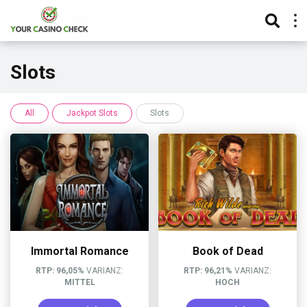
Slots
All
Jackpot Slots
Slots
Immortal Romance
Book of Dead
RTP: 96,05%
VARIANZ:
RTP: 96,21%
VARIANZ:
MITTEL
HOCH