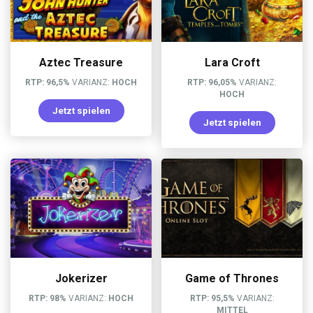
Aztec Treasure
Lara Croft
RTP: 96,5%
VARIANZ:
HOCH
RTP: 96,05%
VARIANZ:
HOCH
Jetzt spielen
Jetzt spielen
Jokerizer
Game of Thrones
RTP: 98%
VARIANZ:
HOCH
RTP: 95,5%
VARIANZ:
MITTEL