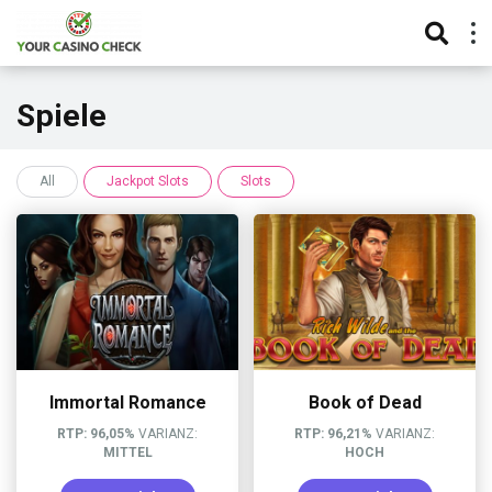
Spiele
All
Jackpot Slots
Slots
Immortal Romance
Book of Dead
RTP: 96,05%
VARIANZ:
RTP: 96,21%
VARIANZ:
MITTEL
HOCH