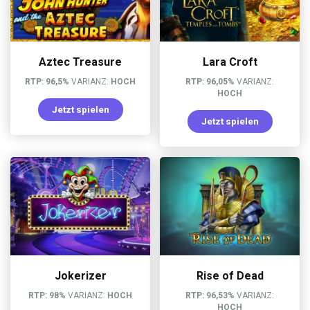
Aztec Treasure
Lara Croft
RTP: 96,5%
VARIANZ:
HOCH
RTP: 96,05%
VARIANZ:
HOCH
Jetzt spielen
Jetzt spielen
Jokerizer
Rise of Dead
RTP: 98%
VARIANZ:
HOCH
RTP: 96,53%
VARIANZ:
HOCH