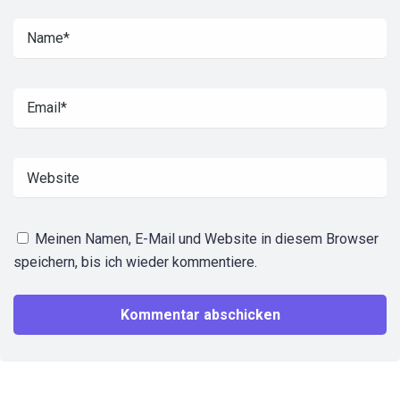
Meinen Namen, E-Mail und Website in diesem Browser
speichern, bis ich wieder kommentiere.