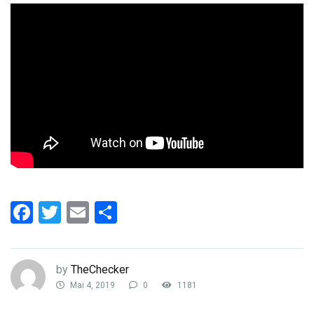
Facebook
Twitter
Email
Share
by
TheChecker
Mai 4, 2019
0
1181