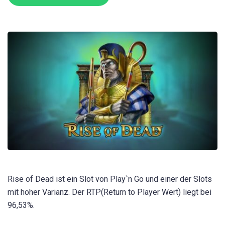
Rise of Dead ist ein Slot von Play`n Go und einer der Slots
mit hoher Varianz. Der RTP(Return to Player Wert) liegt bei
96,53%.