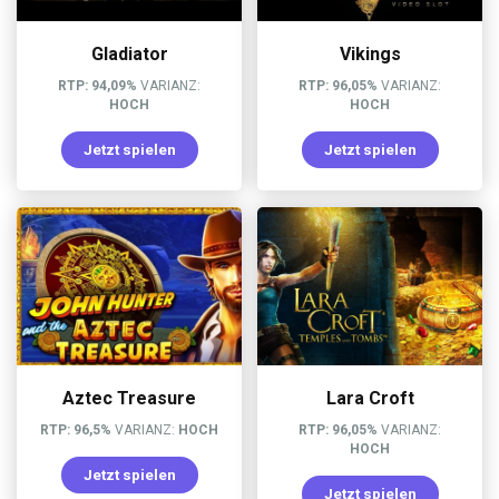
Gladiator
Vikings
RTP: 94,09%
VARIANZ:
RTP: 96,05%
VARIANZ:
HOCH
HOCH
Jetzt spielen
Jetzt spielen
Aztec Treasure
Lara Croft
RTP: 96,5%
VARIANZ:
HOCH
RTP: 96,05%
VARIANZ:
HOCH
Jetzt spielen
Jetzt spielen