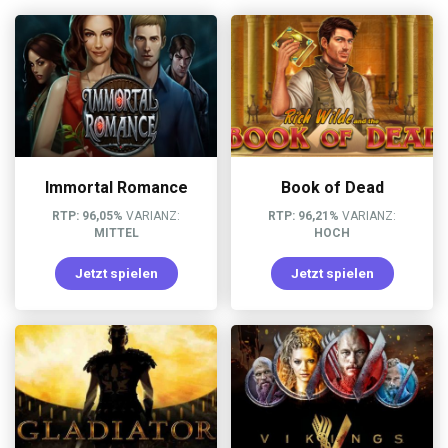
Immortal Romance
Book of Dead
RTP: 96,05%
VARIANZ:
RTP: 96,21%
VARIANZ:
MITTEL
HOCH
Jetzt spielen
Jetzt spielen