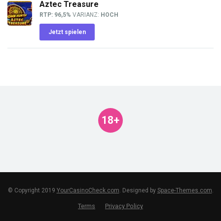
Aztec Treasure
RTP: 96,5%
VARIANZ:
HOCH
Jetzt spielen
18+
© Copyright 2019
YourCasinoCheck.com
. Designed by
Space-Themes.com
.
Terms
Privacy Policy