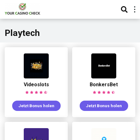
Playtech
Videoslots
BonkersBet
Jetzt Bonus holen
Jetzt Bonus holen