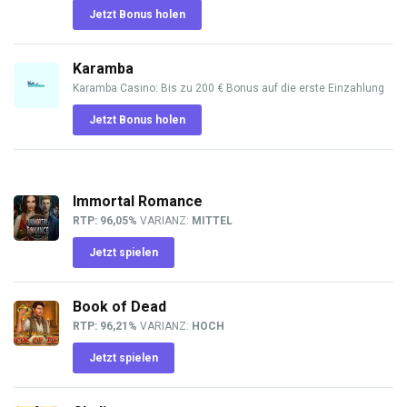
Jetzt Bonus holen
Karamba
Karamba Casino: Bis zu 200 € Bonus auf die erste Einzahlung
Jetzt Bonus holen
Immortal Romance
RTP: 96,05%
VARIANZ:
MITTEL
Jetzt spielen
Book of Dead
RTP: 96,21%
VARIANZ:
HOCH
Jetzt spielen