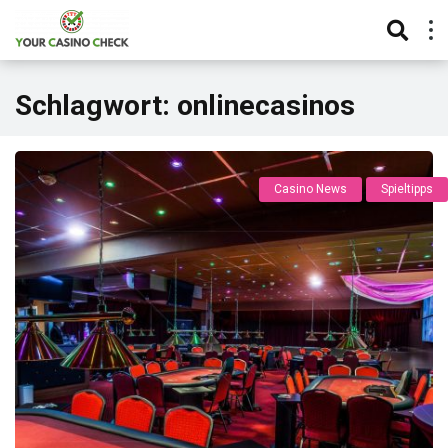
Schlagwort: onlinecasinos
Casino News
Spieltipps