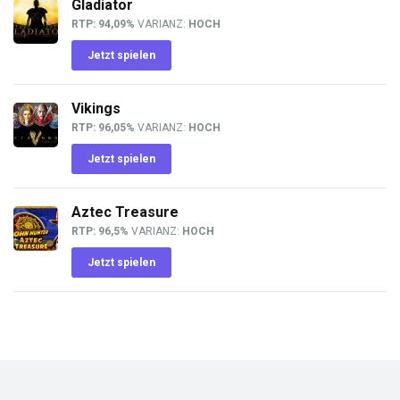
Gladiator
RTP: 94,09%
VARIANZ:
HOCH
Jetzt spielen
Vikings
RTP: 96,05%
VARIANZ:
HOCH
Jetzt spielen
Aztec Treasure
RTP: 96,5%
VARIANZ:
HOCH
Jetzt spielen