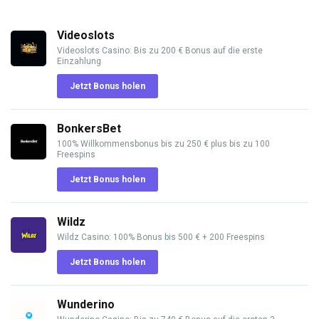
Videoslots
Videoslots Casino: Bis zu 200 € Bonus auf die erste
Einzahlung
Jetzt Bonus holen
BonkersBet
100% Willkommensbonus bis zu 250 € plus bis zu 100
Freespins
Jetzt Bonus holen
Wildz
Wildz Casino: 100% Bonus bis 500 € + 200 Freespins
Jetzt Bonus holen
Wunderino