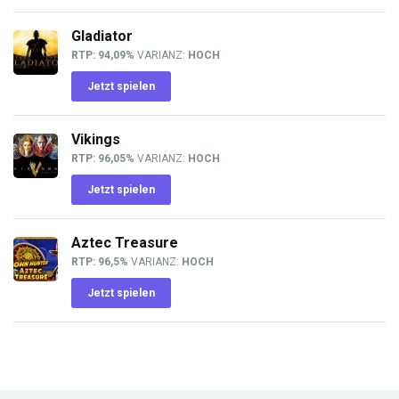
Gladiator
RTP: 94,09%
VARIANZ:
HOCH
Jetzt spielen
Vikings
RTP: 96,05%
VARIANZ:
HOCH
Jetzt spielen
Aztec Treasure
RTP: 96,5%
VARIANZ:
HOCH
Jetzt spielen