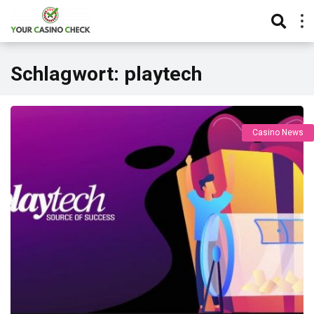
Schlagwort: playtech
Casino News