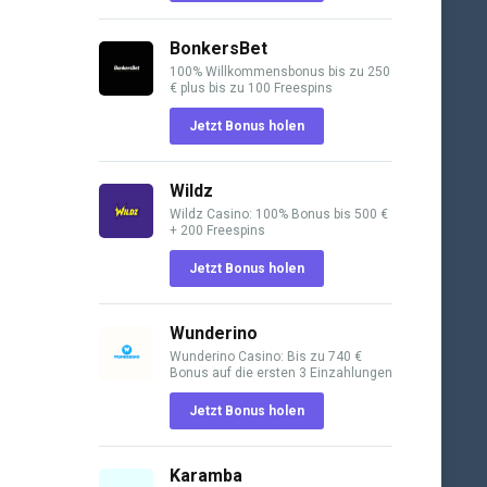
BonkersBet
100% Willkommensbonus bis zu 250
€ plus bis zu 100 Freespins
Jetzt Bonus holen
Wildz
Wildz Casino: 100% Bonus bis 500 €
+ 200 Freespins
Jetzt Bonus holen
Wunderino
Wunderino Casino: Bis zu 740 €
Bonus auf die ersten 3 Einzahlungen
Jetzt Bonus holen
Karamba